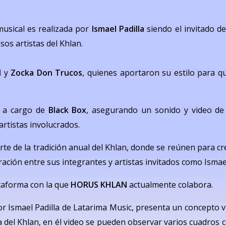
musical es realizada por
Ismael Padilla
siendo el invitado d
sos artistas del Khlan.
l
y
Zocka Don Trucos
, quienes aportaron su estilo para qu
o a cargo de
Black Box
, asegurando un sonido y video de a
artistas involucrados.
te de la tradición anual del Khlan, donde se reúnen para c
ración entre sus integrantes y artistas invitados como Ismael
taforma con la que
HORUS KHLAN
actualmente colabora.
or Ismael Padilla de Latarima Music, presenta un concepto 
a del Khlan, en él video se pueden observar varios cuadros 